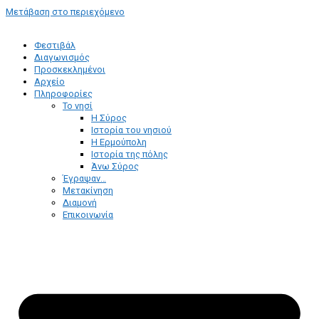
Μετάβαση στο περιεχόμενο
Φεστιβάλ
Διαγωνισμός
Προσκεκλημένοι
Αρχείο
Πληροφορίες
Το νησί
Η Σύρος
Ιστορία του νησιού
Η Ερμούπολη
Ιστορία της πόλης
Άνω Σύρος
Έγραψαν…
Μετακίνηση
Διαμονή
Επικοινωνία