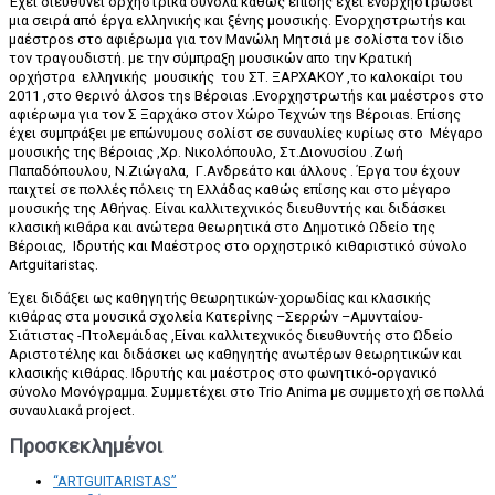
Έχει διευθύνει ορχηστρικά σύνολα καθώς επίσης έχει ενορχηστρώσει
μια σειρά από έργα ελληνικής και ξένης μουσικής. Ενορχηστρωτήs και
μαέστροs στο αφιέρωμα για τον Μανώλη Μητσιά με σολίστα τον ίδιο
τον τραγουδιστή. με την σύμπραξη μουσικών απο την Κρατική
ορχήστρα ελληνικής μουσικής του ΣΤ. ΞΑΡΧΑΚΟΥ ,το καλοκαίρι του
2011 ,στο θερινό άλσοs τηs Βέροιαs .Ενορχηστρωτήs και μαέστροs στο
αφιέρωμα για τον Σ Ξαρχάκο στον Χώρο Τεχνών τηs Βέροιαs. Επίσης
έχει συμπράξει με επώνυμους σολίστ σε συναυλίες κυρίως στο Μέγαρο
μουσικής της Βέροιας ,Χρ. Νικολόπουλο, Στ.Διονυσίου .Ζωή
Παπαδόπουλου, Ν.Ζιώγαλα, Γ.Ανδρεάτο και άλλους . Έργα του έχουν
παιχτεί σε πολλές πόλεις τη Ελλάδας καθώς επίσης και στο μέγαρο
μουσικής της Αθήνας. Είναι καλλιτεχνικός διευθυντής και διδάσκει
κλασική κιθάρα και ανώτερα θεωρητικά στο Δημοτικό Ωδείο της
Βέροιας, Ιδρυτής και Μαέστρος στο ορχηστρικό κιθαριστικό σύνολο
Artguitaristaς.
Έχει διδάξει ως καθηγητής θεωρητικών-χορωδίας και κλασικής
κιθάρας στα μουσικά σχολεία Κατερίνης –Σερρών –Αμυνταίου-
Σιάτιστας -Πτολεμάιδας ,Είναι καλλιτεχνικός διευθυντής στο Ωδείο
Αριστοτέλης και διδάσκει ως καθηγητής ανωτέρων θεωρητικών και
κλασικής κιθάρας. Ιδρυτής και μαέστρος στο φωνητικό-οργανικό
σύνολο Μονόγραμμα. Συμμετέχει στο Trio Anima με συμμετοχή σε πολλά
συναυλιακά project.
Προσκεκλημένοι
“ARTGUITARISTAS”