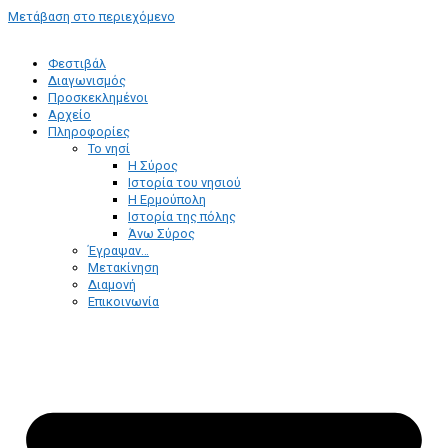
Μετάβαση στο περιεχόμενο
Φεστιβάλ
Διαγωνισμός
Προσκεκλημένοι
Αρχείο
Πληροφορίες
Το νησί
Η Σύρος
Ιστορία του νησιού
Η Ερμούπολη
Ιστορία της πόλης
Άνω Σύρος
Έγραψαν…
Μετακίνηση
Διαμονή
Επικοινωνία