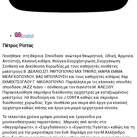
English
Πέτρος Ρίστας
Γεννήθηκε στη Βέροια. Σπούδασε ανώτερα θεωρητικά, Ωδική, Αρμονία,
Αντίστιξη, Κλασική κιθάρα, Φούγκα-Ενορχήστρωση ,Ενοργάνωση
Σύνθεση και Διεύθυνση Χορωδίας,με τους καθηγητές συνθέτες
μαέστρους Β .ΔΕΛΛΙΟ,ΣΠ. ΡΑΥΤΟΠΟΥΛΟ ΜΙΧ ΤΡΑΥΛΟ, ΜΑΡΙΑ ΕΜΜΑ
ΜΕΛΙΓΚΟΠΟΥΛΟΥ, ΒΑΣ ΜΠΟΥΛΟΥΣΗ και τους καθηγητές κιθάρας Χαρ
ΕΚΜΕΚΤΣΟΓΛΟΥ Γ. ΝΙΚΟΛΟΠΟΥΛΟ. Παράλληλα με τις κλασικές σπουδές
σπούδασε JAZZ πιάνο – σύνθεση με τον πιανίστα Μ. ΑΛΕΞΙΟΥ.
Παρακολούθησε σεμινάρια διεύθυνσης ορχήστρας με καταξιωμένους
μαέστρους Ηλ Βουδούρη και τον J.CONTA καθώς και σεμινάρια
διεύθυνσης χορωδίας .Έχει συνθέσει μια σειρά από έργα για κλασική
ορχήστρα καθώς επίσης και έργα για μικρά ορχηστρικά σύνολα.
Τα τελευταία χρόνια γράφει μουσική και τραγούδια για
μουσικοθεατρικές παραστάσεις. Μερικές από αυτές στο
«Φεγγαρόφωτο», ο «Σιμιγδαλένιος» ο «Εγωιστής Γίγαντας» καθώς και τη
μουσική για την μικροόπερα του Ευθ. Βαρλάμη για τον Μ.Αλέξανδρο.